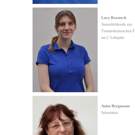
Lucy Beastoch
Auszubildende zur
Tiermedizinischen F
im 2. Lehrjahr
Anita Bergmann
Sekretärin