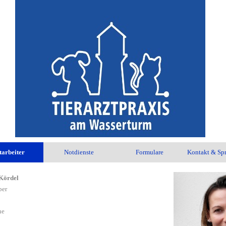
tarbeiter
Notdienste
Formulare
Kontakt & Spr
 Kördel
ber
ne